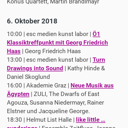
Konus Quartett, Martin Brandlmayr
6. Oktober 2018
10:00 | esc medien kunst labor |
Ö1
Klassiktreffpunkt mit Georg Friedrich
Haas
| Georg Friedrich Haas
13:00 | esc medien kunst labor |
Turn
Drawings into Sound
| Kathy Hinde &
Daniel Skoglund
16:00 | Akademie Graz |
Neue Musik aus
Ägypten
| ZULI, The Dwarfs of East
Agouza, Susanna Niedermayr, Rainer
Elstner und Jacqueline George.
18:30 | Helmut List Halle |
like little …