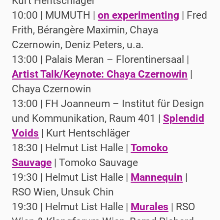
Kurt Hentschläger
10:00 | MUMUTH |
on experimenting
| Fred
Frith, Bérangère Maximin, Chaya
Czernowin, Deniz Peters, u.a.
13:00 | Palais Meran – Florentinersaal |
Artist Talk/Keynote: Chaya Czernowin
|
Chaya Czernowin
13:00 | FH Joanneum – Institut für Design
und Kommunikation, Raum 401 |
Splendid
Voids
| Kurt Hentschläger
18:30 | Helmut List Halle |
Tomoko
Sauvage
| Tomoko Sauvage
19:30 | Helmut List Halle |
Mannequin
|
RSO Wien, Unsuk Chin
19:30 | Helmut List Halle |
Murales
| RSO