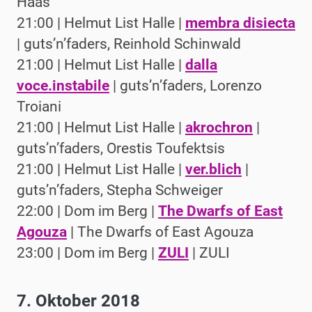
Haas
21:00 | Helmut List Halle |
membra disiecta
| guts’n’faders, Reinhold Schinwald
21:00 | Helmut List Halle |
dalla
voce.instabile
| guts’n’faders, Lorenzo
Troiani
21:00 | Helmut List Halle |
akrochron
|
guts’n’faders, Orestis Toufektsis
21:00 | Helmut List Halle |
ver.blich
|
guts’n’faders, Stepha Schweiger
22:00 | Dom im Berg |
The Dwarfs of East
Agouza
| The Dwarfs of East Agouza
23:00 | Dom im Berg |
ZULI
| ZULI
7. Oktober 2018