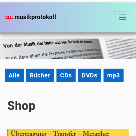
Direkt
zum
Inhalt
Shop
Alle
Bücher
CDs
DVDs
mp3
Shop