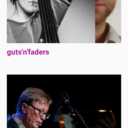
guts'n'faders