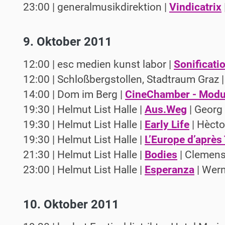
23:00 | generalmusikdirektion |
Vindicatrix
9. Oktober 2011
12:00 | esc medien kunst labor |
Sonificati
12:00 | Schloßbergstollen, Stadtraum Graz 
14:00 | Dom im Berg |
CineChamber - Modu
19:30 | Helmut List Halle |
Aus.Weg
| Georg
19:30 | Helmut List Halle |
Early Life
| Hècto
19:30 | Helmut List Halle |
L’Europe d’après
21:30 | Helmut List Halle |
Bodies
| Clemens
23:00 | Helmut List Halle |
Esperanza
| Wern
10. Oktober 2011