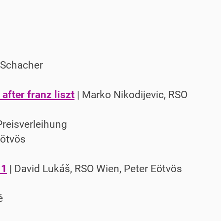
 Schacher
after franz liszt
| Marko Nikodijevic, RSO
Preisverleihung
Eötvös
 1
| David Lukáš, RSO Wien, Peter Eötvös
é