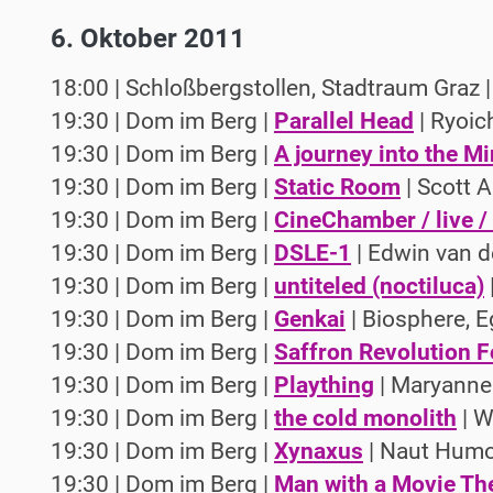
6. Oktober 2011
18:00 | Schloßbergstollen, Stadtraum Graz 
19:30 | Dom im Berg |
Parallel Head
| Ryoic
19:30 | Dom im Berg |
A journey into the Mi
19:30 | Dom im Berg |
Static Room
| Scott A
19:30 | Dom im Berg |
CineChamber / live 
19:30 | Dom im Berg |
DSLE-1
| Edwin van d
19:30 | Dom im Berg |
untiteled (noctiluca)
19:30 | Dom im Berg |
Genkai
| Biosphere, E
19:30 | Dom im Berg |
Saffron Revolution F
19:30 | Dom im Berg |
Plaything
| Maryann
19:30 | Dom im Berg |
the cold monolith
| W
19:30 | Dom im Berg |
Xynaxus
| Naut Hum
19:30 | Dom im Berg |
Man with a Movie Th