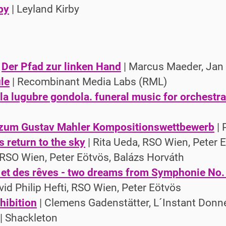
by
| Leyland Kirby
|
Der Pfad zur linken Hand
| Marcus Maeder, Jan
le
| Recombinant Media Labs (RML)
/ la lugubre gondola. funeral music for orchestra 
 zum Gustav Mahler Kompositionswettbewerb
| 
 return to the sky
| Rita Ueda, RSO Wien, Peter 
 RSO Wien, Peter Eötvös, Balázs Horváth
et des rêves - two dreams from Symphonie No.
vid Philip Hefti, RSO Wien, Peter Eötvös
hibition
| Clemens Gadenstätter, L´Instant Donn
| Shackleton