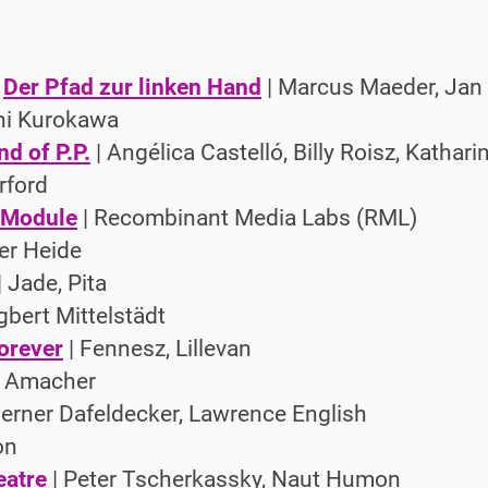
|
Der Pfad zur linken Hand
| Marcus Maeder, Jan
hi Kurokawa
nd of P.P.
| Angélica Castelló, Billy Roisz, Kathar
rford
/ Module
| Recombinant Media Labs (RML)
er Heide
| Jade, Pita
gbert Mittelstädt
orever
| Fennesz, Lillevan
e Amacher
erner Dafeldecker, Lawrence English
on
eatre
| Peter Tscherkassky, Naut Humon