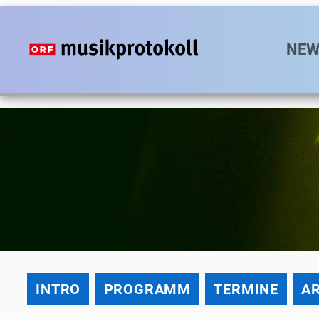
Direkt
zum
Hauptn
NEW
Inhalt
2011
INTRO
PROGRAMM
TERMINE
AR