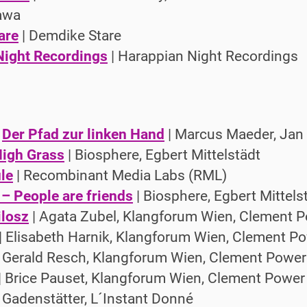
awa
are
| Demdike Stare
Night Recordings
| Harappian Night Recordings
|
Der Pfad zur linken Hand
| Marcus Maeder, Jan
High Grass
| Biosphere, Egbert Mittelstädt
le
| Recombinant Media Labs (RML)
– People are friends
| Biosphere, Egbert Mittels
losz
| Agata Zubel, Klangforum Wien, Clement 
| Elisabeth Harnik, Klangforum Wien, Clement P
 Gerald Resch, Klangforum Wien, Clement Power
| Brice Pauset, Klangforum Wien, Clement Power
Gadenstätter, L´Instant Donné