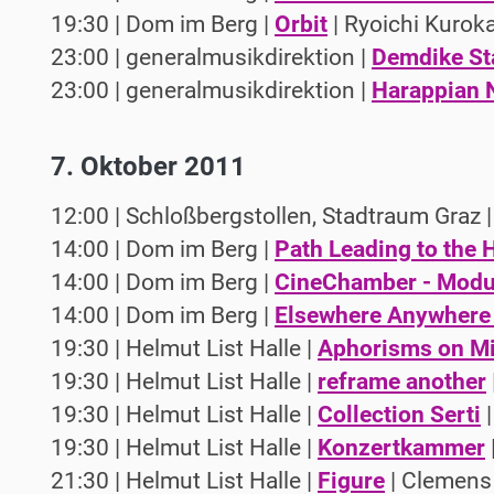
19:30 | Dom im Berg |
Orbit
| Ryoichi Kurok
23:00 | generalmusikdirektion |
Demdike St
23:00 | generalmusikdirektion |
Harappian 
7. Oktober 2011
12:00 | Schloßbergstollen, Stadtraum Graz 
14:00 | Dom im Berg |
Path Leading to the 
14:00 | Dom im Berg |
CineChamber - Modu
14:00 | Dom im Berg |
Elsewhere Anywhere 
19:30 | Helmut List Halle |
Aphorisms on Mi
19:30 | Helmut List Halle |
reframe another
19:30 | Helmut List Halle |
Collection Serti
|
19:30 | Helmut List Halle |
Konzertkammer
21:30 | Helmut List Halle |
Figure
| Clemens 