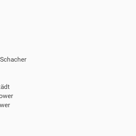
 Schacher
tädt
Power
ower