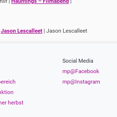
ilf |
Hauntings – Filmabend
|
|
Jason Lescalleet
| Jason Lescalleet
Social Media
mp@Facebook
ereich
mp@Instagram
ktion
her herbst