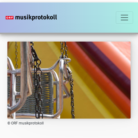
Direkt
zum
Inhalt
© ORF musikprotokoll