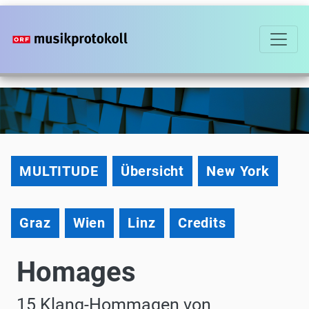
Direkt
zum
Inhalt
Homages
MULTITUDE
Übersicht
New York
Graz
Wien
Linz
Credits
Homages
15 Klang-Hommagen von