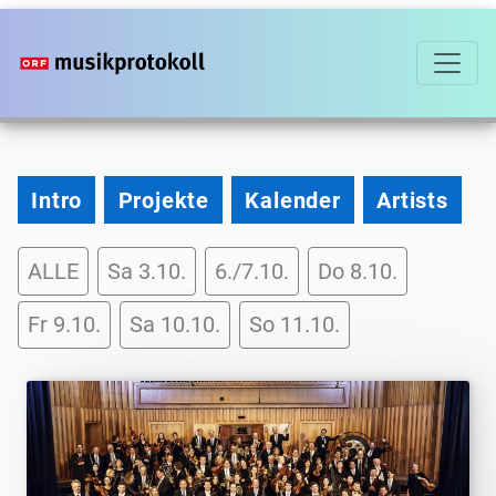
Direkt
zum
Inhalt
2026
Intro
Projekte
Kalender
Artists
Programm-
ALLE
Sa 3.10.
6./7.10.
Do 8.10.
Tag-
Filter
Fr 9.10.
Sa 10.10.
So 11.10.