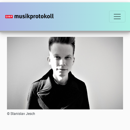
Direkt
zum
Inhalt
Foto
© Stanislav Jesch