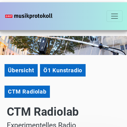
Direkt
zum
Inhalt
Kunstradio
Übersicht
Ö1 Kunstradio
CTM Radiolab
CTM Radiolab
Experimentelles Radio