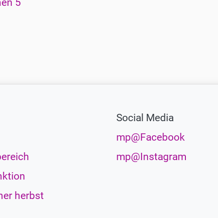
nen 5
Social Media
mp@Facebook
ereich
mp@Instagram
ktion
her herbst