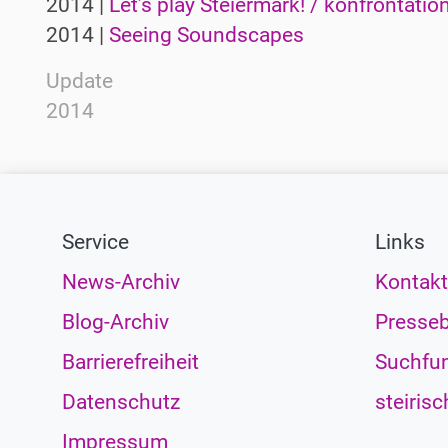
2014 |
Let’s play Steiermark! / konfrontatio
2014 |
Seeing Soundscapes
Update
2014
Service
Links
News-Archiv
Kontakt
Blog-Archiv
Presseb
Barrierefreiheit
Suchfun
Datenschutz
steirisc
Impressum