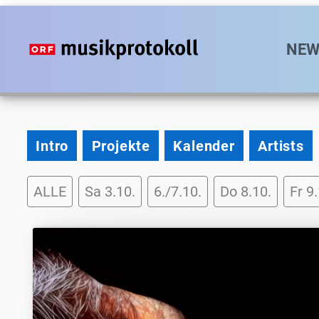
Direkt
zum
Hauptn
NEW
Inhalt
2026
Intro
Projekte
Kalender
Artists
Programm-
ALLE
Sa 3.10.
6./7.10.
Do 8.10.
Fr 9
Tag-
Filter