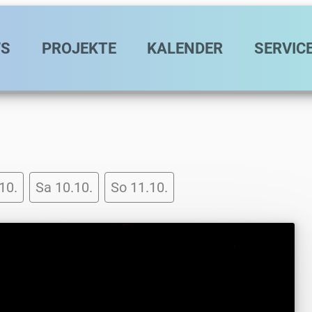
avigation
S
PROJEKTE
KALENDER
SERVIC
.10.
Sa 10.10.
So 11.10.