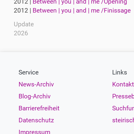
2012 |
Between | you | and | me /Opening
2012 |
Between | you | and | me /Finissage
Update
2026
Service
Links
News-Archiv
Kontakt
Blog-Archiv
Presseb
Barrierefreiheit
Suchfun
Datenschutz
steirisc
Impressum