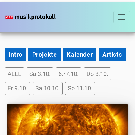
Direkt
zum
Inhalt
2026
Intro
Projekte
Kalender
Artists
Programm-
ALLE
Sa 3.10.
6./7.10.
Do 8.10.
Tag-
Filter
Fr 9.10.
Sa 10.10.
So 11.10.