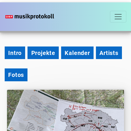
Direkt
zum
Inhalt
2025
Intro
Projekte
Kalender
Artists
Fotos