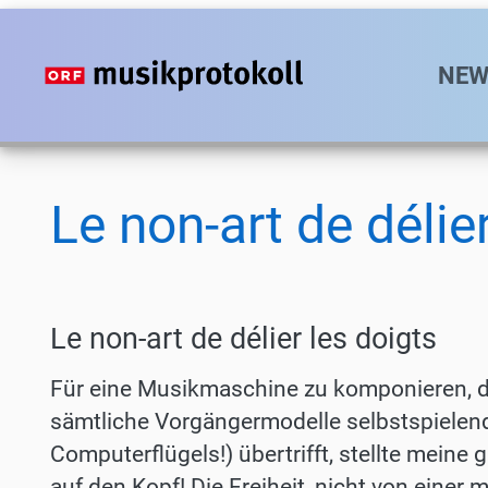
Direkt
zum
Hauptn
NEW
Inhalt
Le non-art de délie
Le non-art de délier les doigts
Für eine Musikmaschine zu komponieren, d
sämtliche Vorgängermodelle selbstspielende
Computerflügels!) übertrifft, stellte mein
auf den Kopf! Die Freiheit, nicht von einer