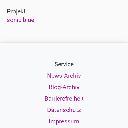
blue
blue
Gross
Gross
Projekt
©
©
sonic blue
ORF
ORF
musikprotokoll,
musikprotokoll,
Martin
Martin
Gross
Gross
Service
News-Archiv
Blog-Archiv
Barrierefreiheit
Datenschutz
Impressum