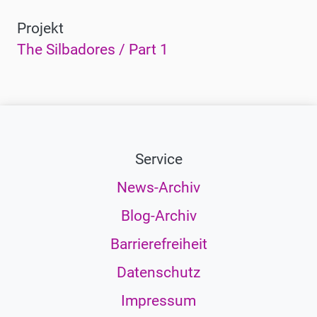
Silbadores
Silbadores
ORF
ORF
Projekt
/
/
musikprotokoll,
musikprotokoll,
The Silbadores / Part 1
Part
Part
Clemens
Clemens
1
1
Nestroy
Nestroy
©
©
ORF
ORF
musikprotokoll,
musikprotokoll,
Service
Clemens
Clemens
Nestroy
Nestroy
News-Archiv
Blog-Archiv
Barrierefreiheit
Datenschutz
Impressum