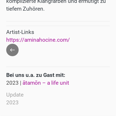
komplizierte Klangfarben und ermutigt zu
tiefem Zuhören.
Artist-Links
https://aminahocine.com/
Zurück
Bei uns u.a. zu Gast mit:
2023 |
ātamōn – a life unit
Update
2023