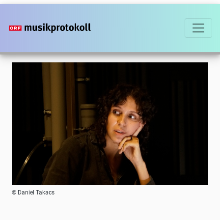
Direkt
zum
Inhalt
Foto
© Daniel Takacs