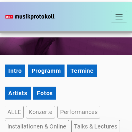
Direkt
zum
Inhalt
2022
Intro
Programm
Termine
Artists
Fotos
Liste-
ALLE
Konzerte
Performances
Tag-
Filter
Installationen & Online
Talks & Lectures