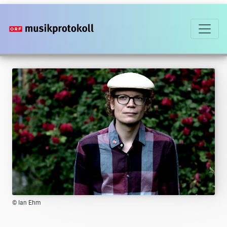
Direkt
zum
Inhalt
© Ian Ehm