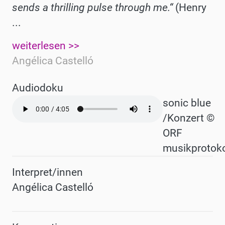
sends a thrilling pulse through me.“
(Henry
...
weiterlesen >>
Angélica Castelló
Audiodoku
Audio
sonic blue
file
/Konzert ©
ORF
musikprotoko
Interpret/innen
Angélica Castelló