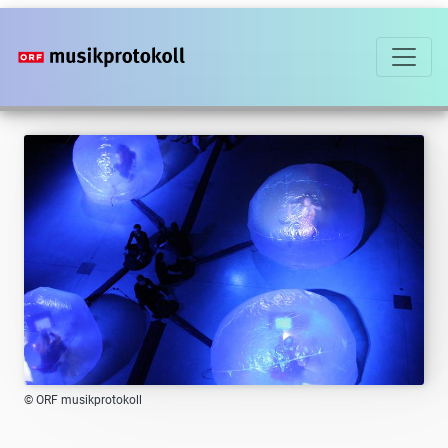
Direkt
zum
Inhalt
© ORF musikprotokoll