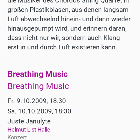
die Musiker des Chordos String Quartet in
großen Plas­tikblasen, aus denen langsam
Luft abwechselnd hinein- und dann wie­der
hinausgepumpt wird, und erinnern daran,
dass nicht nur wir, sondern auch Klang
erst in und durch Luft existieren kann.
Breathing Music
Werke
Breathing Music
Fr. 9.10.2009, 18:30
Sa. 10.10.2009, 18:30
Juste Janulyte
Helmut List Halle
Konzert