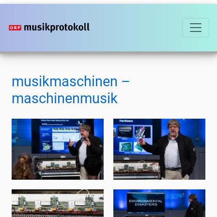
Direkt
zum
Inhalt
musikmaschinen –
maschinenmusik
musikmaschinen
musikmaschinen
–
–
maschinenmusik
maschinenmusik