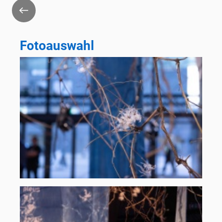
Zurück
Fotoauswahl
seltsamen-
graz-
musikprotokoll-