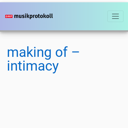
Skip
to
main
content
making of –
intimacy