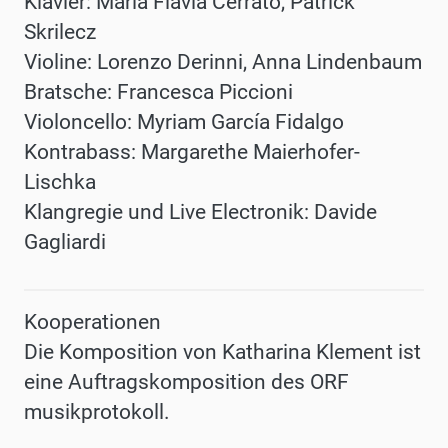
Klavier:
Maria
Flavia Cerrato,
Patrick
Skrilecz
Violine:
Lorenzo Derinni, Anna
Lindenbaum
Bratsche:
Francesca
Piccioni
Violoncello: Myriam
García
Fidalgo
Kontrabass:
Margarethe Maierhofer-
Lischka
Klangregie
und
Live Electronik: Davide
Gagliardi
Kooperationen
Die Komposition von
Katharina
Klement
ist
eine
Auftragskomposition des ORF
musikprotokoll.