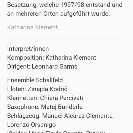
Besetzung,
welche 1997/98 entstand und
an mehreren Orten aufgeführt
wurde.
Katharina Klement
Interpret/innen
Komposition:
Katharina
Klement
Dirigent:
Leonhard
Garms
Ensemble
Schallfeld
Flöten:
Zinajda
Kodri
č
Klarinetten: Chiara
Percivati
Saxophone:
Matej
Bunderla
Schlagzeug:
Manuel Alcaraz
Clemente,
Lorenzo
Orsenigo