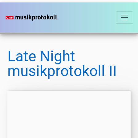
Direkt
zum
Inhalt
Late Night
musikprotokoll II