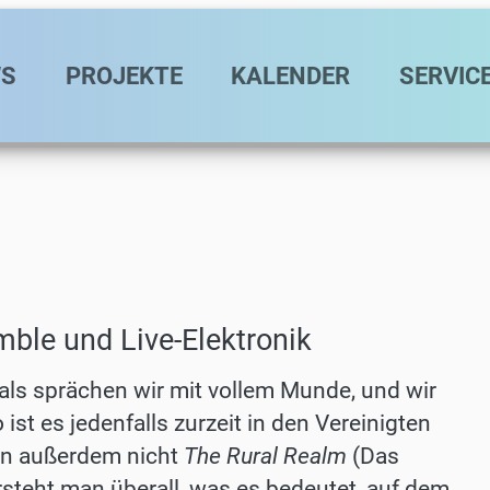
avigation
S
PROJEKTE
KALENDER
SERVIC
ble und Live-Elektronik
, als sprächen wir mit vollem Munde, und wir
st es jedenfalls zurzeit in den Vereinigten
en außerdem nicht
The Rural Realm
(Das
steht man überall, was es bedeutet, auf dem