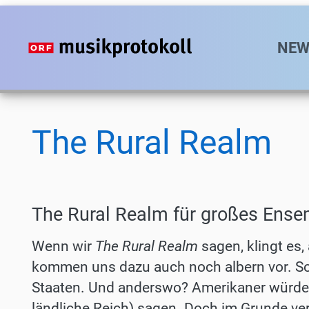
Direkt
zum
Hauptn
NEW
Inhalt
The Rural Realm
The Rural Realm für großes Ensem
Wenn wir
The Rural Realm
sagen, klingt es
kommen uns dazu auch noch albern vor. So i
Staaten. Und anderswo? Amerikaner würd
ländliche Reich) sagen. Doch im Grunde ver