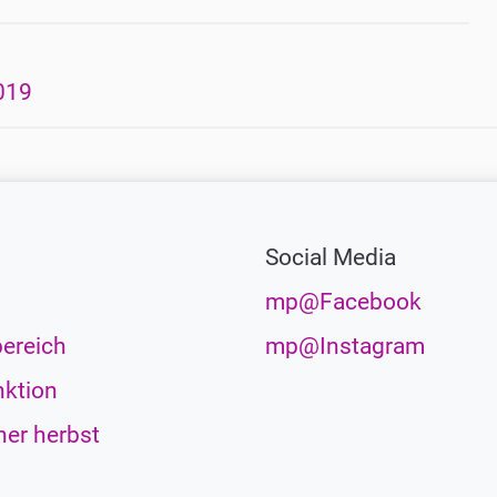
019
Social Media
mp@Facebook
ereich
mp@Instagram
ktion
her herbst