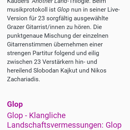
Kauders‘
Another Land-
Trilogie. Beim
musikprotokoll ist
Glop
nun in seiner Live-
Version für 23 sorgfältig ausgewählte
Grazer Gitarrist/innen zu hören. Die
punktgenaue Mischung der einzelnen
Gitarrenstimmen übernehmen einer
strengen Partitur folgend und eilig
zwischen 23 Verstärkern hin- und
hereilend Slobodan Kajkut und Nikos
Zachariadis.
Glop
Werke
Glop - Klangliche
Landschaftsvermessungen: Glop