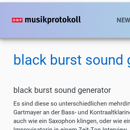
Direkt
zum
Hauptn
NEW
Inhalt
black burst sound 
black burst sound generator
Es sind diese so unterschiedlichen mehrdi
Gartmayer an der Bass-­ und Kontraaltklarin
auch wie ein Saxophon klin­gen, oder wie ei
Improvisatorin in einem Zeit­-Ton Interview