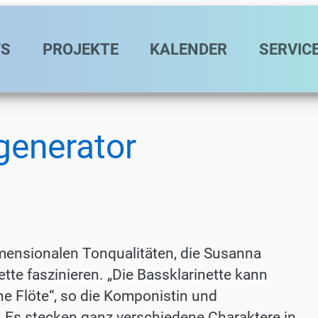
avigation
S
PROJEKTE
KALENDER
SERVIC
generator
mensionalen Tonquali­täten, die Susanna
ette faszinieren. „Die Bassklarinette kann
ne Flöte“, so die Komponistin und
. „Es stecken ganz verschiedene Charaktere in