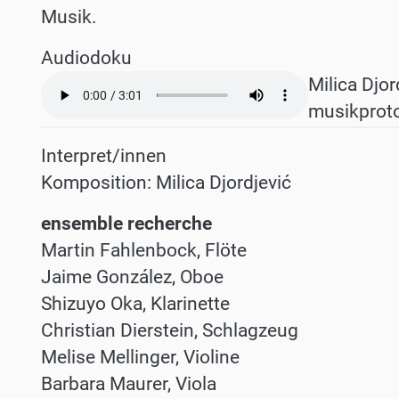
Musik.
Audiodoku
Audio
Milica Djo
file
musikproto
Interpret/innen
Komposition: Milica Djordjević
ensemble recherche
Martin Fahlenbock, Flöte
Jaime González, Oboe
Shizuyo Oka, Klarinette
Christian Dierstein, Schlagzeug
Melise Mellinger, Violine
Barbara Maurer, Viola