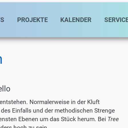
avigation
S
PROJEKTE
KALENDER
SERVIC
n
ello
entstehen. Normalerweise in der Kluft
 des Einfalls und der methodischen Strenge
densten Ebenen um das Stück herum. Bei
Tree
nders hoch zu sein.