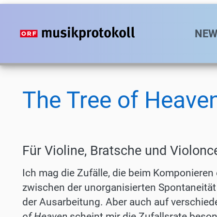
Direkt
zum
Hauptn
NEW
Inhalt
The Tree of Heave
Für Violine, Bratsche und Violonc
Ich mag die Zufälle, die beim Komponieren 
zwischen der unorganisierten Spontaneität
der Ausarbeitung. Aber auch auf verschie
of Heaven
scheint mir die Zufallsrate beso