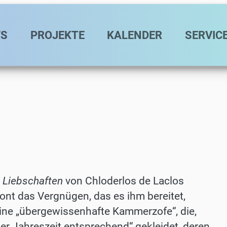
avigation
S
PROJEKTE
KALENDER
SERVIC
n Liebschaften
von Chloderlos de Laclos
ont das Vergnügen, das es ihm bereitet,
ne „übergewissenhafte Kammerzofe“, die,
der Jahreszeit entsprechend“ gekleidet, deren