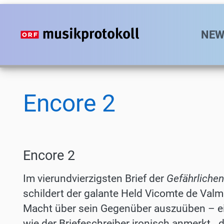
Direkt
zum
Hauptn
NEW
Inhalt
Encore 2
Encore 2
Im vierundvierzigsten Brief der
Gefährliche
schildert der galante Held Vicomte de Valm
Macht über sein Gegenüber auszuüben – ei
wie der Briefeschreiber ironisch anmerkt, „