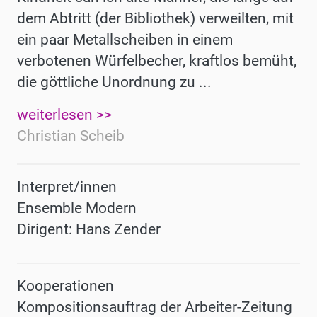
dem
Abtritt (der
Bibliothek)
verweilten
,
mit
ein
paar
Meta
ll
sche
i
be
n
in einem
verbotenen Würfelbecher,
kraft
los bemüht,
d
i
e
göttliche
Unordnung
zu ...
weiterlesen >>
Christian Scheib
Interpret/innen
Ensemble Modern
Dirigent: Hans Zender
Kooperationen
Kompositionsauftrag der Arbeiter-Zeitung