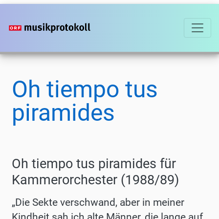
Direkt
zum
Inhalt
Oh tiempo tus
piramides
Oh tiempo tus piramides für
Kammerorchester (1988/89)
„
Die
Sekte verschwand, aber in meiner
Kindheit
sah ich alte
Männer,
die lange
auf