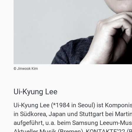
© Jinwook Kim
Ui-Kyung Lee
Ui-Kyung Lee (*1984 in Seoul) ist Komponis
in Südkorea, Japan und Stuttgart bei Marti
aufgeführt, u.a. beim Samsung Leeum-Mus
Aktueller Musik (Bremen), KONTAKTE’22 (Ber