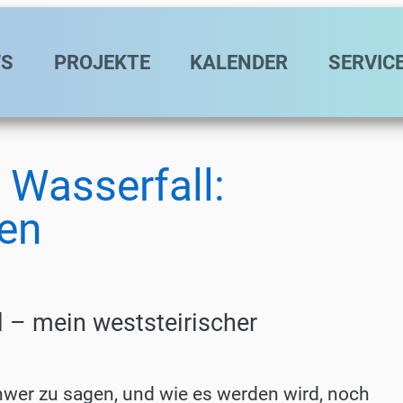
avigation
S
PROJEKTE
KALENDER
SERVIC
 Wasserfall:
ren
l – mein weststeirischer
schwer zu sagen, und wie es werden wird, noch